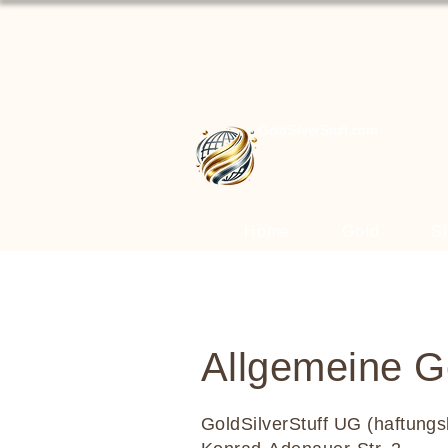
GoldSilverStuff.com
Home
Gold
Si
Allgemeine G
GoldSilverStuff UG (haftung