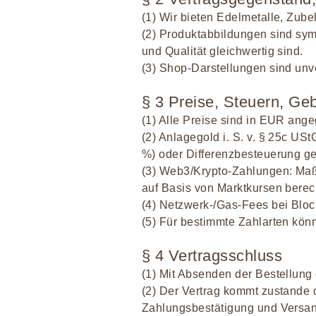
(1) Wir bieten Edelmetalle, Zube
(2) Produktabbildungen sind sym
und Qualität gleichwertig sind.
(3) Shop-Darstellungen sind unve
§ 3 Preise, Steuern, Geb
(1) Alle Preise sind in EUR ang
(2) Anlagegold i. S. v. § 25c US
%) oder Differenzbesteuerung ge
(3) Web3/Krypto-Zahlungen: Maß
auf Basis von Marktkursen berech
(4) Netzwerk-/Gas-Fees bei Bloc
(5) Für bestimmte Zahlarten kö
§ 4 Vertragsschluss
(1) Mit Absenden der Bestellung 
(2) Der Vertrag kommt zustande 
Zahlungsbestätigung und Versan