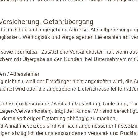
 Versicherung, Gefahrübergang
an die im Checkout angegebene Adresse. Abstellgenehmigun
ügbarkeit, Wertlogistik und vorgelagerten Lieferanten ab; ve
g, soweit zumutbar. Zusätzliche Versandkosten nur, wenn aus
uchern mit Übergabe an den Kunden; bei Unternehmern mit
en / Adressfehler
ung nicht zu, weil der Empfänger nicht angetroffen wird, die
achtet wird oder die angegebene Lieferadresse fehlerhaft/unv
stehen (insbesondere Zweit-/Drittzustellung, Umleitung, Rüc
ager-/Verwahrkosten), trägt der Kunde. Wir sind berechtigt
n deren vorheriger Erstattung abhängig zu machen.
nd Annahmeverzugs sind wir nach angemessener Fristsetzun
folgen abzüglich der uns entstandenen Versand- und Rücklau