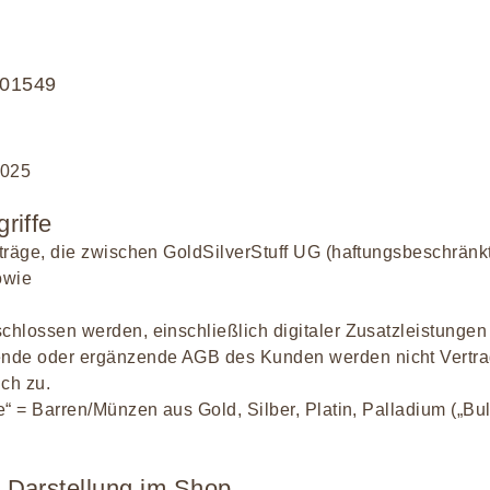
801549
2025
riffe
rträge, die zwischen GoldSilverStuff UG (haftungsbeschränkt)
owie
ossen werden, einschließlich digitaler Zusatzleistungen (
nde oder ergänzende AGB des Kunden werden nicht Vertrags
ch zu.
e“ = Barren/Münzen aus Gold, Silber, Platin, Palladium („Bull
 Darstellung im Shop