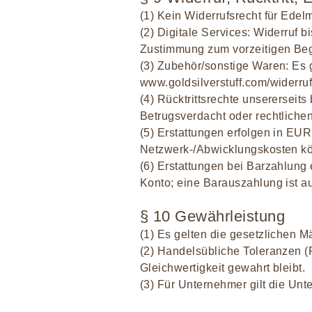
(1) Kein Widerrufsrecht für Edel
(2) Digitale Services: Widerruf b
Zustimmung zum vorzeitigen Beg
(3) Zubehör/sonstige Waren: Es g
www.goldsilverstuff.com/widerruf
(4) Rücktrittsrechte unserersei
Betrugsverdacht oder rechtliche
(5) Erstattungen erfolgen in EU
Netzwerk-/Abwicklungskosten k
(6) Erstattungen bei Barzahlun
Konto; eine Barauszahlung ist 
§ 10 Gewährleistung
(1) Es gelten die gesetzlichen 
(2) Handelsübliche Toleranzen (P
Gleichwertigkeit gewahrt bleibt.
(3) Für Unternehmer gilt die Un