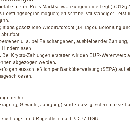
metalle, deren Preis Marktschwankungen unterliegt (§ 312g 
is Leistungsbeginn möglich; erlischt bei vollständiger Leist
inn.
ilt das gesetzliche Widerrufsrecht (14 Tage). Belehrung un
 abrufbar.
ts bestehen u. a. bei Falschangaben, ausbleibender Zahlung
n Hindernissen.
R. Bei Krypto-Zahlungen erstatten wir den EUR-Warenwert; 
önnen abgezogen werden.
g erfolgen ausschließlich per Banküberweisung (SEPA) auf
ausgeschlossen.
Mängelrechte.
rägung, Gewicht, Jahrgang) sind zulässig, sofern die vertr
tersuchungs- und Rügepflicht nach § 377 HGB.