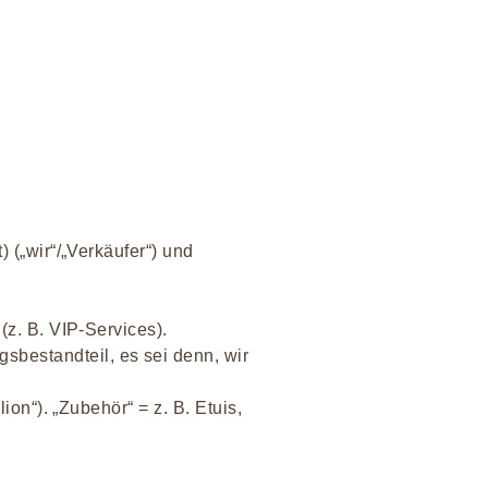
 („wir“/„Verkäufer“) und
z. B. VIP-Services).
bestandteil, es sei denn, wir
ion“). „Zubehör“ = z. B. Etuis,