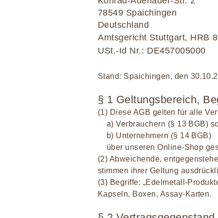
Konrad-Adenauer-Str. 2
78549 Spaichingen
Deutschland
Amtsgericht Stuttgart, HRB 
USt.-Id Nr.: DE457005000
Stand: Spaichingen, den 30.10.
§ 1 Geltungsbereich, Beg
(1) Diese AGB gelten für alle Ve
a) Verbrauchern (§ 13 BGB) s
b) Unternehmern (§ 14 BGB)
über unseren Online-Shop geschl
(2) Abweichende, entgegenstehe
stimmen ihrer Geltung ausdrückli
(3) Begriffe: „Edelmetall-Produkt
Kapseln, Boxen, Assay-Karten.
§ 2 Vertragsgegenstand,