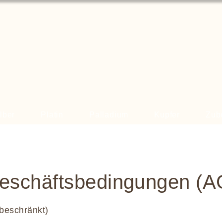
lber
Platin
Palladium
Kupfer
Zub
eschäftsbedingungen (A
sbeschränkt)