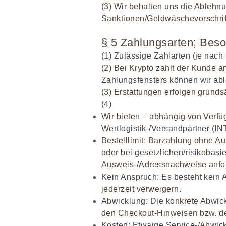
(3) Wir behalten uns die Ablehn
Sanktionen/Geldwäschevorschrift
§ 5 Zahlungsarten; Beso
(1) Zulässige Zahlarten (je nac
(2) Bei Krypto zahlt der Kunde
Zahlungsfensters können wir abl
(3) Erstattungen erfolgen grund
(4)
Wir bieten – abhängig von Verfüg
Wertlogistik-/Versandpartner (IN
Bestelllimit: Barzahlung ohne Au
oder bei gesetzlichen/risikobasie
Ausweis-/Adressnachweise anfor
Kein Anspruch: Es besteht kein 
jederzeit verweigern.
Abwicklung: Die konkrete Abwic
den Checkout-Hinweisen bzw. de
Kosten: Etwaige Service-/Abwic