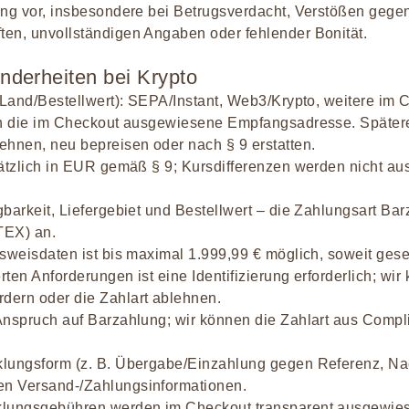
ung vor, insbesondere bei Betrugsverdacht, Verstößen gege
en, unvollständigen Angaben oder fehlender Bonität.
nderheiten bei Krypto
h Land/Bestellwert): SEPA/Instant, Web3/Krypto, weitere im 
 an die im Checkout ausgewiesene Empfangsadresse. Späte
ehnen, neu bepreisen oder nach § 9 erstatten.
sätzlich in EUR gemäß § 9; Kursdifferenzen werden nicht au
barkeit, Liefergebiet und Bestellwert – die Zahlungsart Ba
TEX) an.
sweisdaten ist bis maximal 1.999,99 € möglich, soweit gese
rten Anforderungen ist eine Identifizierung erforderlich; wi
dern oder die Zahlart ablehnen.
Anspruch auf Barzahlung; wir können die Zahlart aus Compl
klungsform (z. B. Übergabe/Einzahlung gegen Referenz, Na
n Versand-/Zahlungsinformationen.
klungsgebühren werden im Checkout transparent ausgewie