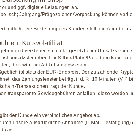
hör und ggf. digitale Leistungen an.
bolisch; Jahrgang/Prägezeichen/Verpackung können variier
rbindlich. Die Bestellung des Kunden stellt ein Angebot da
ühren, Kursvolatilität
egeben und verstehen sich inkl. gesetzlicher Umsatzsteuer,
tG ist umsatzsteuerfrei. Für Silber/Platin/Palladium kann R
lten; dies wird am Artikel ausgewiesen.
geblich ist stets der EUR-Endpreis. Der zu zahlende Kryp
net; das Zahlungsfenster beträgt i. d. R. 10 Minuten (VIP b
kchain-Transaktionen trägt der Kunde.
nnen transparente Servicegebühren anfallen; diese werden 
gibt der Kunde ein verbindliches Angebot ab.
durch unsere ausdrückliche Annahme (E-Mail-Bestätigung) 
davis.