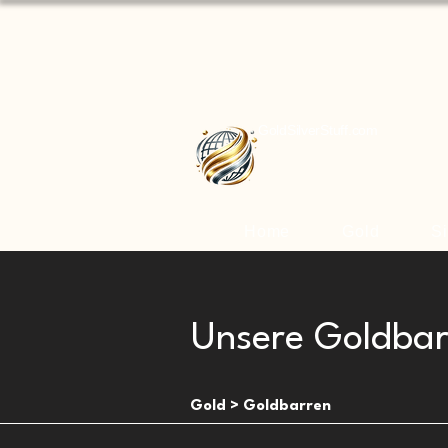
GoldSilverStuff.com
Home
Gold
Si
Unsere Goldbar
Gold > Goldbarren