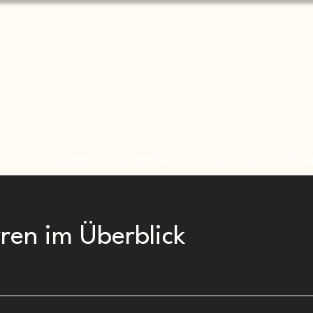
lber
Platin
Palladium
Kupfer
Zub
ren im Überblick