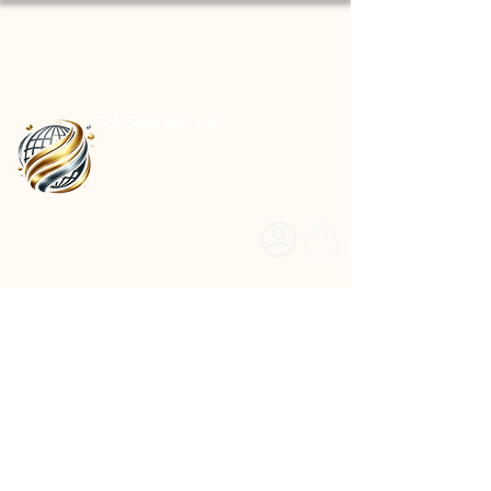
GoldSilverStuff.com