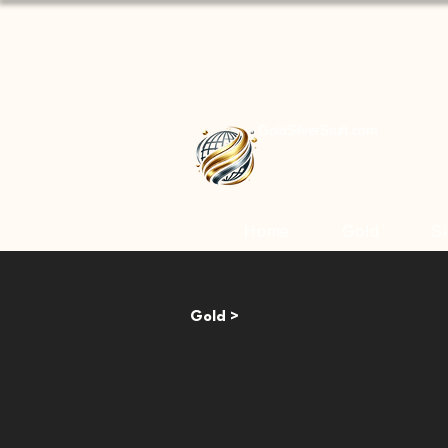
GoldSilverStuff.com
Home
Gold
Si
Gold >