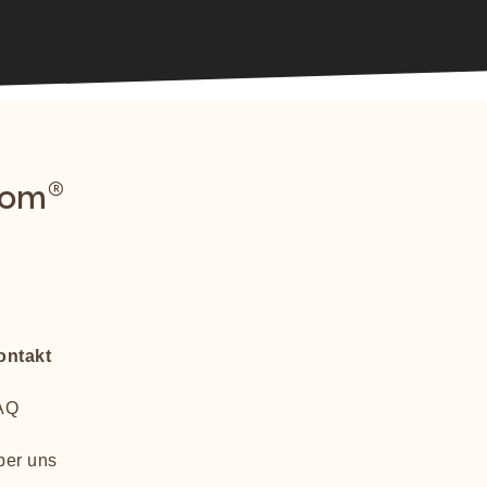
com®
ontakt
AQ
ber uns