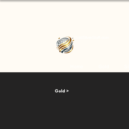
GoldSilverStuff.com
Home
Gold
Si
Gold >