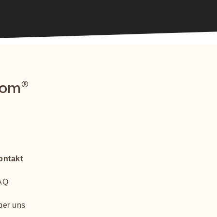
com®
ontakt
AQ
ber uns